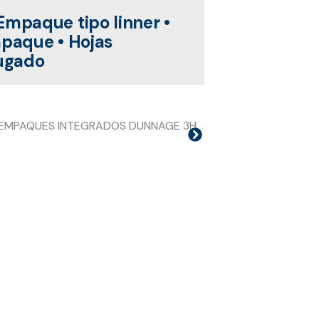
Empaque tipo linner •
mpaque • Hojas
rugado